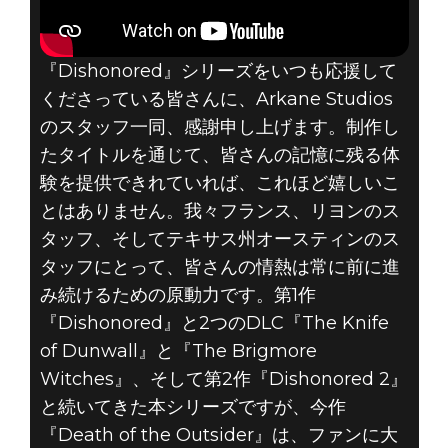
DISHONORED:
『Dishonored』シリーズをいつも応援して
DEATH OF THE
くださっている皆さんに、Arkane Studios
のスタッフ一同、感謝申し上げます。制作し
OUTSIDER – ロ
たタイトルを通じて、皆さんの記憶に残る体
験を提供できれていれば、これほど嬉しいこ
ーンチトレーラ
とはありません。我々フランス、リヨンのス
ーやゲームのヒ
タッフ、そしてテキサス州オースティンのス
タッフにとって、皆さんの情熱は常に前に進
ントなど
み続けるための原動力です。第1作
『Dishonored』と2つのDLC『The Knife
of Dunwall』と『The Brigmore
Witches』、そして第2作『Dishonored 2』
と続いてきた本シリーズですが、今作
『Death of the Outsider』は、ファンに大