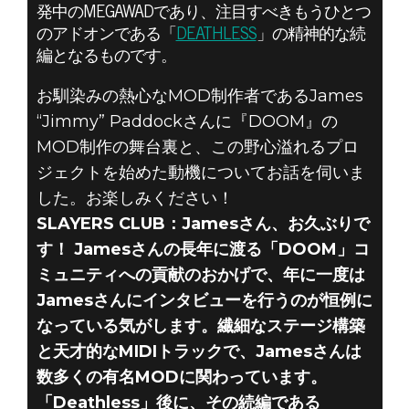
発中のMEGAWADであり、注目すべきもうひとつ
のアドオンである「
DEATHLESS
」の精神的な続
編となるものです。
DOOM® Eternal
2021年7月22日
お馴染みの熱心なMOD制作者であるJames
“Jimmy” Paddockさんに『DOOM』の
NODS TO MODS
MOD制作の舞台裏と、この野心溢れるプロ
インタビュー：
ジェクトを始めた動機についてお話を伺いま
した。お楽しみください！
EARTHLESS:
SLAYERS CLUB：Jamesさん、お久ぶりで
す！ Jamesさんの長年に渡る「DOOM」コ
PRELUDE
ミュニティへの貢献のおかげで、年に一度は
Jamesさんにインタビューを行うのが恒例に
なっている気がします。繊細なステージ構築
と天才的なMIDIトラックで、Jamesさんは
数多くの有名MODに関わっています。
「Deathless」後に、その続編である