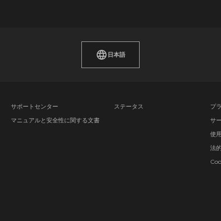
日本語
サポートセンター
ステータス
プ
マニュアルと安全性に関する文書
サ
使
法
Co