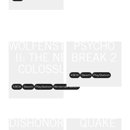
WOLFENSTEIN
PSYCHO
II: THE NEW
BREAK 2
COLOSSUS
XBOX
Steam
PlayStation
XBOX
Steam
PlayStation
Nintendo Switch
DISHONORED:
QUAKE