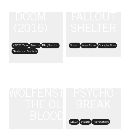
DOOM
FALLOUT
(2016)
SHELTER
XBOX One
Steam
PlayStation
Steam
App Store
Google Play
Nintendo Switch
WOLFENSTEIN:
PSYCHO
THE OLD
BREAK
BLOOD
XBOX
Steam
PlayStation