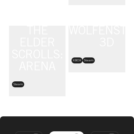
THE
WOLFENSTE
ELDER
3D
SCROLLS:
XBOX
Steam
ARENA
Steam