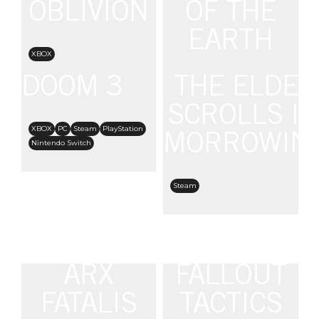
OBLIVION
OF THE
EARTH
XBOX
DOOM 3
THE ELDER
Steam
SCROLLS III
XBOX
PC
Steam
PlayStation
MORROWIN
Nintendo Switch
Steam
ARX
FALLOUT
FATALIS
TACTICS