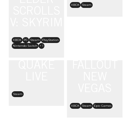
ELDER
XBOX
Steam
SCROLLS
V: SKYRIM
XBOX
PC
Steam
PlayStation
Nintendo Switch
+ 1
QUAKE
FALLOUT
LIVE
NEW
VEGAS
Steam
XBOX
Steam
Epic Games