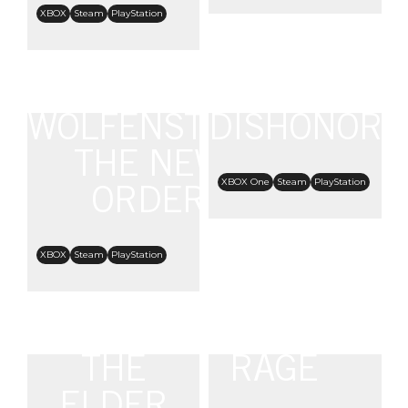
XBOX
Steam
PlayStation
WOLFENSTEIN:
DISHONORE
THE NEW
XBOX One
Steam
PlayStation
ORDER
XBOX
Steam
PlayStation
THE
RAGE