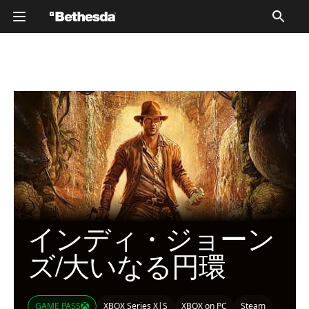
カタログ
カタログ
インディ・ジョーン
ズ/大いなる円環
GAME PASS
XBOX Series X|S
XBOX on PC
Steam