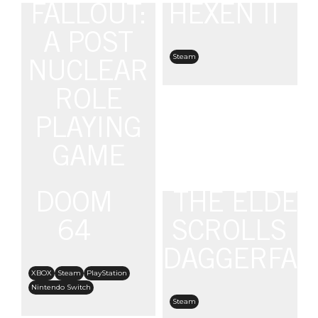
FALLOUT:
HEXEN II
A POST
Steam
NUCLEAR
ROLE
PLAYING
GAME
DOOM
THE ELDER
PC
Steam
Epic Games
GOG
64
SCROLLS II
DAGGERFAL
XBOX
Steam
PlayStation
Nintendo Switch
Steam