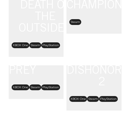
DEATH OF
CHAMPIONS
THE
Steam
OUTSIDER
XBOX One
Steam
PlayStation
PREY
DISHONORE
2
XBOX One
Steam
PlayStation
XBOX One
Steam
PlayStation