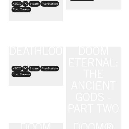
XBOX
PC
Steam
PlayStation
Epic Games
DEATHLOOP
DOOM
ETERNAL:
XBOX
PC
Steam
PlayStation
THE
Epic Games
ANCIENT
GODS -
PART TWO
DOOM
DOOM®
XBOX One
Steam
PlayStation