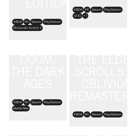
EDITION
XBOX
PC
Steam
PlayStation
GOG
+ 1
XBOX
PC
Steam
PlayStation
Nintendo Switch 2
DOOM:
THE ELDE
THE DARK
SCROLLS IV
AGES
OBLIVION
REMASTER
XBOX
PC
Steam
PlayStation
Battle.Net
XBOX
PC
Steam
PlayStation