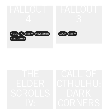
FALLOUT
FALLOUT
4
3
XBOX
PC
Steam
PlayStation
XBOX
Steam
Epic Games
THE
CALL OF
ELDER
CTHULHU:
SCROLLS
DARK
IV:
CORNERS