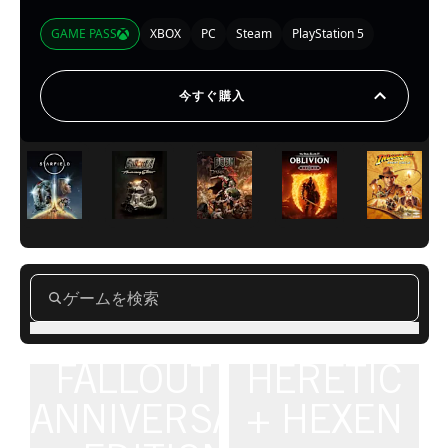
GAME PASS
XBOX
PC
Steam
PlayStation 5
今すぐ購入
FALLOUT 4:
HERETIC
ANNIVERSARY
+ HEXEN