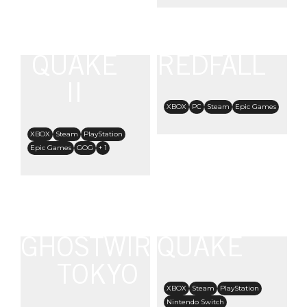
QUAKE
REDFALL
II
XBOX
PC
Steam
Epic Games
XBOX
Steam
PlayStation
Epic Games
GOG
+ 1
GHOSTWIRE:
QUAKE
TOKYO
XBOX
Steam
PlayStation
Nintendo Switch