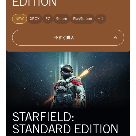
EDITION
NEW
XBOX
PC
Steam
PlayStation
+ 1
今すぐ購入
STARFIELD:
STANDARD EDITION