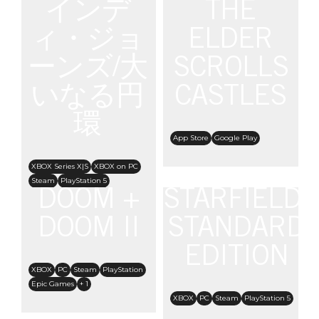
インデ
THE
ィ・ジョ
ELDER
ーンズ/大
SCROLLS
いなる円
CASTLES
環
App Store
Google Play
XBOX Series X|S
XBOX on PC
Steam
PlayStation 5
DOOM +
STARFIELD:
Nintendo Switch 2
DOOM II
STANDARD
EDITION
XBOX
PC
Steam
PlayStation
Epic Games
+ 1
XBOX
PC
Steam
PlayStation 5