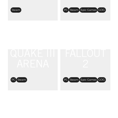
Steam
PC
Steam
Epic Games
GOG
QUAKE III
FALLOUT
ARENA
2
PC
Steam
PC
Steam
Epic Games
GOG