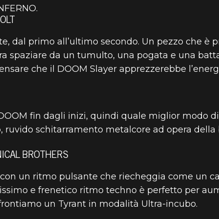
INFERNO.
BOLT
 PLAYLIST A
e, dal primo all’ultimo secondo. Un pezzo che è 
ra spaziare da un tumulto, una pogata e una batta
e pensare che il DOOM Slayer apprezzerebbe l’ene
DICEMBRE
i DOOM fin dagli inizi, quindi quale miglior modo d
ano, ruvido schitarramento metalcore ad opera della
NICAL BROTHERS
 con un ritmo pulsante che riecheggia come un c
arissimo e frenetico ritmo techno è perfetto per a
ffrontiamo un Tyrant in modalità Ultra-incubo.