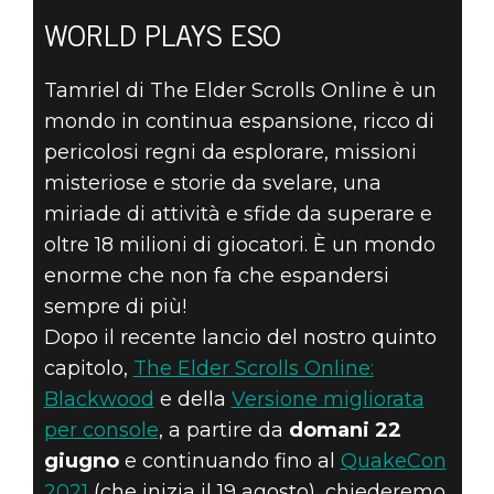
SCOPRITE OGNI
WORLD PLAYS ESO
ANGOLO DI
Tamriel di The Elder Scrolls Online è un
TAMRIEL
mondo in continua espansione, ricco di
DURANTE LA
pericolosi regni da esplorare, missioni
misteriose e storie da svelare, una
PROMOZIONE
miriade di attività e sfide da superare e
oltre 18 milioni di giocatori. È un mondo
WORLD PLAYS
enorme che non fa che espandersi
sempre di più!
ESO
Dopo il recente lancio del nostro quinto
capitolo,
The Elder Scrolls Online:
Blackwood
e della
Versione migliorata
per console
, a partire da
domani 22
giugno
e continuando fino al
QuakeCon
2021
(che inizia il 19 agosto), chiederemo