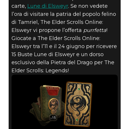
SCROLLS
carte,
Lune di Elsweyr
. Se non vedete
ONLINE:
l’ora di visitare la patria del popolo felino
di Tamriel, The Elder Scrolls Online:
ELSWEYR E
Elsweyr vi propone l’offerta
purrfetta
!
Giocate a The Elder Scrolls Online:
OTTIENI
Elsweyr tra l’11 e il 24 giugno per ricevere
CONTENUTI
15 Buste Lune di Elsweyr e un dorso
esclusivo della Pietra del Drago per The
ESCLUSIVI PER
Elder Scrolls: Legends!
LEGENDS!