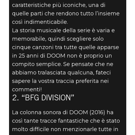
caratteristiche più iconiche, una di
quelle parti che rendono tutto l’insieme
DOOM® Eternal
così indimenticabile.
09 maggio 2019
La storia musicale della serie è varia e
memorabile, quindi scegliere solo
LE 5 CANZONI
cinque canzoni tra tutte quelle apparse
MIGLIORI DI
in 25 anni di DOOM non è proprio un
compito semplice. Se pensate che ne
DOOM - 2. “BFG
abbiamo tralasciata qualcuna, fateci
sapere la vostra traccia preferita nei
DIVISION”
commenti!
2. “BFG DIVISION”
La colonna sonora di DOOM (2016) ha
così tante tracce fantastiche che è stato
molto difficile non menzionarle tutte in