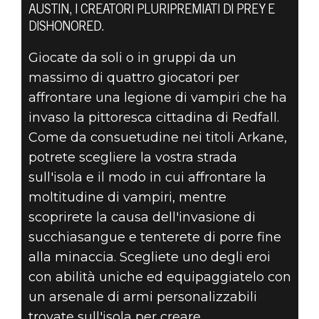
AUSTIN, I CREATORI PLURIPREMIATI DI PREY E
DISHONORED.
Giocate da soli o in gruppi da un
massimo di quattro giocatori per
Redfall
affrontare una legione di vampiri che ha
13 giugno 2021
invaso la pittoresca cittadina di Redfall.
PRESENTAZIONE
Come da consuetudine nei titoli Arkane,
potrete scegliere la vostra strada
UFFICIALE DI
sull'isola e il modo in cui affrontare la
moltitudine di vampiri, mentre
REDFALL
scoprirete la causa dell'invasione di
succhiasangue e tenterete di porre fine
alla minaccia. Scegliete uno degli eroi
con abilità uniche ed equipaggiatelo con
un arsenale di armi personalizzabili
trovate sull'isola per creare