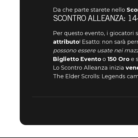
Da che parte starete nello
Sco
SCONTRO ALLEANZA: 14
The Elder Scrolls: Legends
12 ottobre 2022
Per questo evento, i giocator
attributo
! Esatto: non sarà pe
LO SCONT
possono essere usate nei mazzi
Biglietto Evento
o
150 Oro
e s
14 OTTOB
Lo Scontro Alleanza inizia
vene
The Elder Scrolls: Legends cam