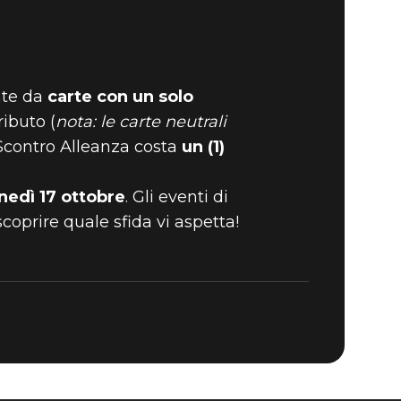
nte da
carte con un solo
ributo (
nota: le carte neutrali
TORNA IL
 Scontro Alleanza costa
un (1)
nedì 17 ottobre
. Gli eventi di
oprire quale sfida vi aspetta!