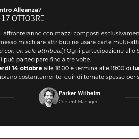
ntro Alleanza
?
-17 OTTOBRE
i si affronteranno con mazzi composti esclusivame
rmesso mischiare attributi né usare carte multi-att
RO ALLEANZA 
 con un solo attributo
)! Ogni partecipazione allo
i può partecipare fino a tre volte.
RE
rdì 14 ottobre
alle 18:00 e termina alle 18:00 di
lu
biano costantemente, quindi tornate spesso per sc
Parker Wilhelm
Content Manager