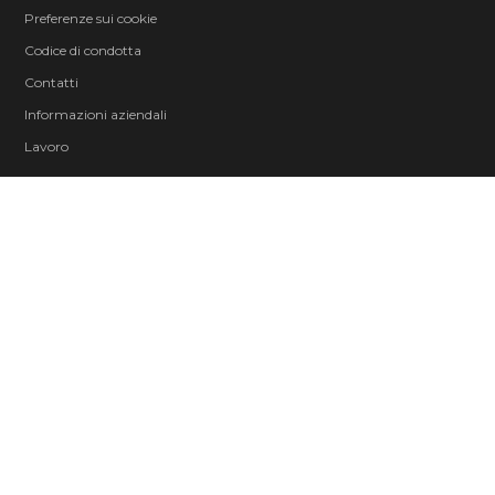
Preferenze sui cookie
Codice di condotta
Contatti
Informazioni aziendali
Lavoro
© 2026 ZeniMax Media Inc. All Rights Reserved.