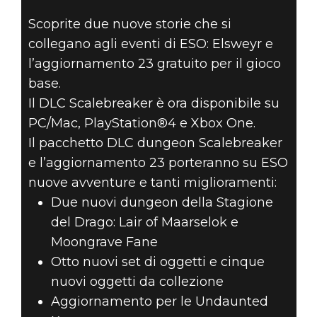
SCALEBREAKER E
Scoprite due nuove storie che si
L’AGGIORNAMENT
collegano agli eventi di ESO: Elsweyr e
23 SONO ORA
l’aggiornamento 23 gratuito per il gioco
base.
DISPONIBILI SU
Il DLC Scalebreaker è ora disponibile su
PC/Mac, PlayStation®4 e Xbox One.
TUTTE LE
Il pacchetto DLC dungeon Scalebreaker
e l’aggiornamento 23 porteranno su ESO
PIATTAFORME DI
nuove avventure e tanti miglioramenti:
GIOCO
Due nuovi dungeon della Stagione
del Drago: Lair of Maarselok e
Moongrave Fane
Otto nuovi set di oggetti e cinque
nuovi oggetti da collezione
Aggiornamento per le Undaunted