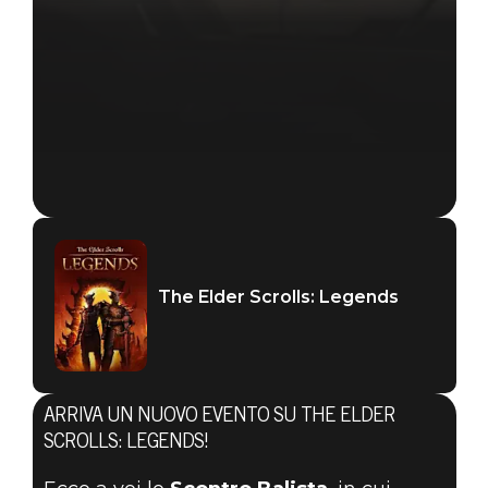
The Elder Scrolls: Legends
The Elder Scrolls: Legends
15 gennaio 2020
ARRIVA UN NUOVO EVENTO SU THE ELDER
COMBATTETE
SCROLLS: LEGENDS!