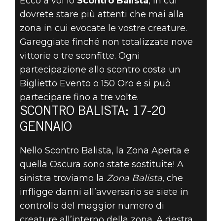
PER
Ecco a voi lo
Scontro Balista
, in cui
dovrete stare più attenti che mai alla
CONQUISTARE
zona in cui evocate le vostre creature.
Gareggiate finché non totalizzate nove
LA ZONA NELLO
vittorie o tre sconfitte. Ogni
SCONTRO
partecipazione allo scontro costa un
Biglietto Evento o 150 Oro e si può
BALISTA, CHE
partecipare fino a tre volte.
SCONTRO BALISTA: 17-20
AVRÀ INIZIO IL
GENNAIO
17 GENNAIO!
Nello Scontro Balista, la Zona Aperta e
quella Oscura sono state sostituite! A
sinistra troviamo la
Zona Balista
, che
infligge danni all’avversario se siete in
controllo del maggior numero di
creature all’interno della zona. A destra