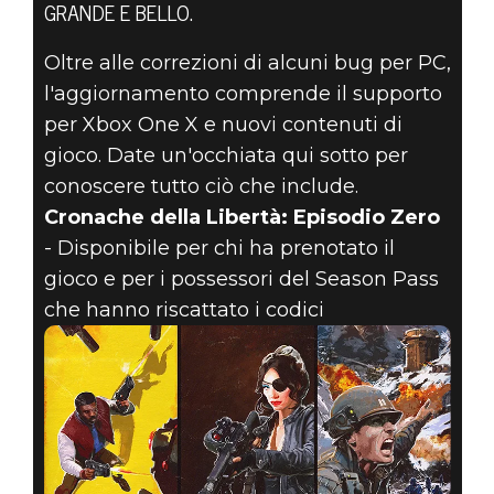
GRANDE E BELLO.
WOLFENSTEIN II:
Oltre alle correzioni di alcuni bug per PC,
l'aggiornamento comprende il supporto
THE NEW
per Xbox One X e nuovi contenuti di
COLOSSUS –
gioco. Date un'occhiata qui sotto per
conoscere tutto ciò che include.
PRIMO
Cronache della Libertà: Episodio Zero
- Disponibile per chi ha prenotato il
AGGIORNAMENTO
gioco e per i possessori del Season Pass
IMPORTANTE
che hanno riscattato i codici