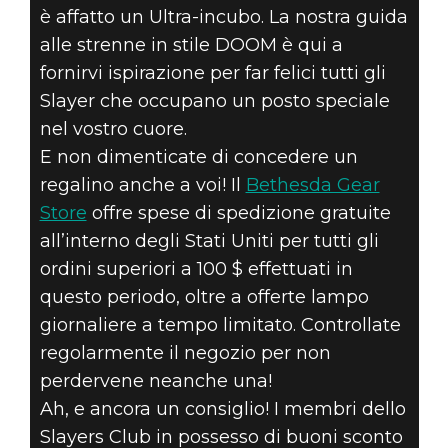
è affatto un Ultra-incubo. La nostra guida
alle strenne in stile DOOM è qui a
fornirvi ispirazione per far felici tutti gli
Slayer che occupano un posto speciale
DOOM® Eternal
nel vostro cuore.
24 novembre 2020
E non dimenticate di concedere un
LA GUIDA 2020
regalino anche a voi! Il
Bethesda Gear
Store
offre spese di spedizione gratuite
ALLE STRENNE
all’interno degli Stati Uniti per tutti gli
ordini superiori a 100 $ effettuati in
DI DOOM
questo periodo, oltre a offerte lampo
giornaliere a tempo limitato. Controllate
regolarmente il negozio per non
perdervene neanche una!
Ah, e ancora un consiglio! I membri dello
Slayers Club in possesso di buoni sconto