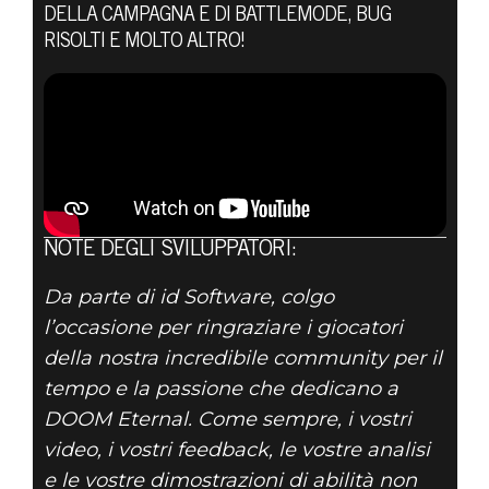
DELLA CAMPAGNA E DI BATTLEMODE, BUG
RISOLTI E MOLTO ALTRO!
DOOM® Eternal
25 giugno 2020
DOOM ETERNAL:
AGGIORNAMENTO
NOTE DEGLI SVILUPPATORI:
2 - NOTE DELLA
Da parte di id Software, colgo
PATCH
l’occasione per ringraziare i giocatori
della nostra incredibile community per il
tempo e la passione che dedicano a
DOOM Eternal. Come sempre, i vostri
video, i vostri feedback, le vostre analisi
e le vostre dimostrazioni di abilità non