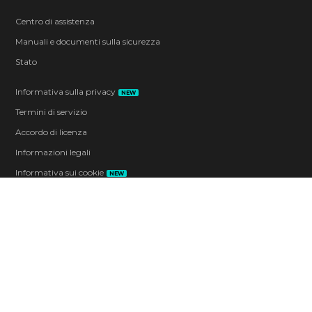
Centro di assistenza
Manuali e documenti sulla sicurezza
Stato
Informativa sulla privacy
NEW
Termini di servizio
Accordo di licenza
Informazioni legali
Informativa sui cookie
NEW
Preferenze sui cookie
Codice di condotta
Contatti
Informazioni aziendali
Lavoro