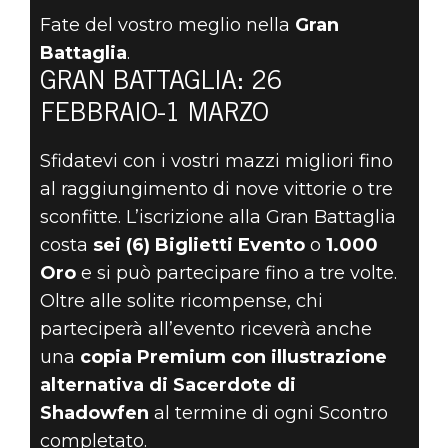
COMBATTETE
Fate del vostro meglio nella
Gran
PER OTTENERE
Battaglia
.
GRAN BATTAGLIA: 26
PREMI E
FEBBRAIO-1 MARZO
GLORIA NELLA
Sfidatevi con i vostri mazzi migliori fino
GRAN
al raggiungimento di nove vittorie o tre
sconfitte. L’iscrizione alla Gran Battaglia
BATTAGLIA DEL
costa
sei (6) Biglietti Evento
o
1.000
Oro
e si può partecipare fino a tre volte.
26 FEBBRAIO
Oltre alle solite ricompense, chi
parteciperà all’evento riceverà anche
una
copia Premium con illustrazione
alternativa di Sacerdote di
Shadowfen
al termine di ogni Scontro
completato.