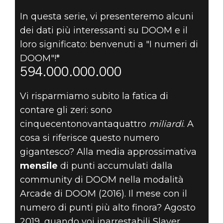
DOOM® Eternal
In questa serie, vi presenteremo alcuni
03 ottobre 2019
dei dati più interessanti su DOOM e il
I NUMERI DI
loro significato: benvenuti a "I numeri di
DOOM"!*
DOOM №5 –
594.000.000.000
DODICI CIFRE
Vi risparmiamo subito la fatica di
contare gli zeri: sono
DI
cinquecentonovantaquattro
miliardi
. A
cosa si riferisce questo numero
DIVERTIMENTO
gigantesco? Alla media approssimativa
mensile
di punti accumulati dalla
community di DOOM nella modalità
Arcade di DOOM (2016). Il mese con il
numero di punti più alto finora? Agosto
2019, quando voi inarrestabili Slayer