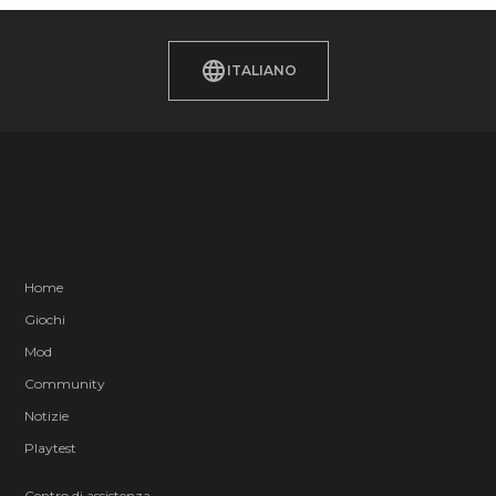
ITALIANO
Home
Giochi
Mod
Community
Notizie
Playtest
Centro di assistenza