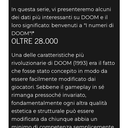
DOOM® Eternal
In questa serie, vi presenteremo alcuni
19 settembre 2019
dei dati più interessanti su DOOM e il
I NUMERI DI
loro significato: benvenuti a "I numeri di
DOOM"!*
DOOM №4 –
OLTRE 28.000
ECCO DOVE
Una delle caratteristiche più
rivoluzionarie di DOOM (1993) era il fatto
SONO TUTTI I
che fosse stato concepito in modo da
essere facilmente modificato dai
DATI
giocatori. Sebbene il gameplay in sé
rimanga pressoché invariato,
fondamentalmente ogni altra qualità
estetica e strutturale può essere
modificata da chiunque abbia un
minimo di competenza semplicemente