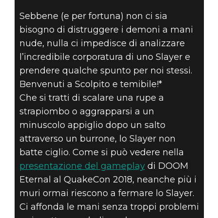
Sebbene (e per fortuna) non ci sia
bisogno di distruggere i demoni a mani
DOOM® Eternal
nude, nulla ci impedisce di analizzare
02 maggio 2019
l’incredibile corporatura di uno Slayer e
SCOLPITO E
prendere qualche spunto per noi stessi.
Benvenuti a Scolpito e temibile!*
TEMIBILE #2A –
Che si tratti di scalare una rupe a
strapiombo o aggrapparsi a un
DORSALI E
minuscolo appiglio dopo un salto
SPORGENZE
attraverso un burrone, lo Slayer non
batte ciglio. Come si può vedere nella
presentazione del gameplay
di DOOM
Eternal al QuakeCon 2018, neanche più i
muri ormai riescono a fermare lo Slayer.
Ci affonda le mani senza troppi problemi