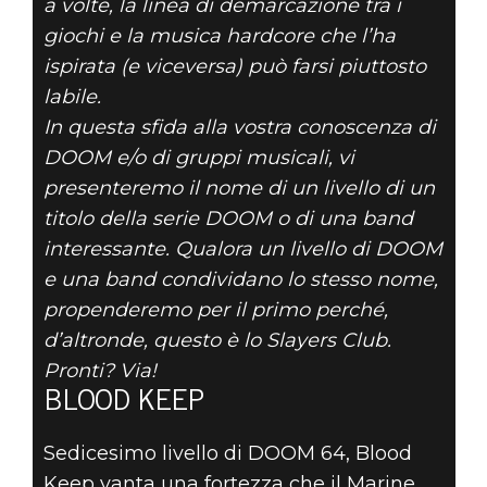
a volte, la linea di demarcazione tra i
DOOM® Eternal
giochi e la musica hardcore che l’ha
21 settembre 2019
ispirata (e viceversa) può farsi piuttosto
LIVELLO DI
labile.
In questa sfida alla vostra conoscenza di
DOOM O NOME
DOOM e/o di gruppi musicali, vi
presenteremo il nome di un livello di un
DI UN GRUPPO?
titolo della serie DOOM o di una band
interessante. Qualora un livello di DOOM
- SECONDA
e una band condividano lo stesso nome,
PARTE
propenderemo per il primo perché,
d’altronde, questo è lo Slayers Club.
Pronti? Via!
BLOOD KEEP
Sedicesimo livello di DOOM 64, Blood
Keep vanta una fortezza che il Marine