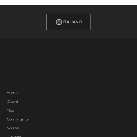
ITALIANO
Home
Giochi
Mod
Community
Notizie
Playtest