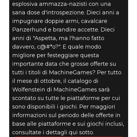
10º
esplosiva ammazza-nazisti con una
ANNIVERSARIO
sana dose d'introspezione. Dieci anni a
impugnare doppie armi, cavalcare
DI
Panzerhund e brandire accette. Dieci
anni di "Aspetta, ma l'hanno fatto
MACHINEGAMES
davvero, c@#*o?". E quale modo
migliore per festeggiare questa
CON OFFERTE E
importante data che grosse offerte su
BUNDLE
tutti i titoli di MachineGames? Per tutto
il mese di ottobre, il catalogo di
SPECIALI
Wolfenstein di MachineGames sarà
scontato su tutte le piattaforme per cui
sono disponibili i giochi. Per maggiori
informazioni sul periodo delle offerte in
base alle piattaforme e sui giochi inclusi,
consultate i dettagli qui sotto.