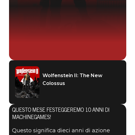
Wolfenstein II: The New
Colossus
Wolfenstein II: The New Colossus
10 ottobre 2020
QUESTO MESE FESTEGGEREMO 10 ANNI DI
FESTEGGIATE IL
MACHINEGAMES!
Questo significa dieci anni di azione