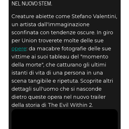
NEL NUOVO STEM.
Creature abiette come Stefano Valentini,
The Evil Within 2
un artista dall'immaginazione
16 agosto 2017
sconfinata con tendenze oscure. In giro
THE EVIL
per Union troverete molte delle sue
opere
: da macabre fotografie delle sue
WITHIN 2 -
vittime ai suoi tableau del "momento
della morte", che catturano gli ultimi
STEFANO E
istanti di vita di una persona in una
OBSCURA
scena tangibile e ripetuta. Scoprite altri
dettagli sull'uomo che si nasconde
dietro queste opera nel nuovo trailer
della storia di The Evil Within 2.