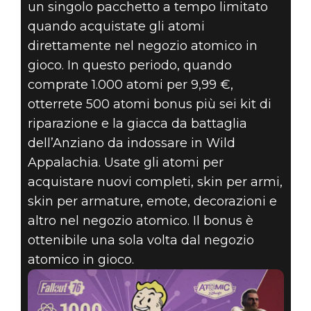
un singolo pacchetto a tempo limitato
Fallout 76
quando acquistate gli atomi
10 giugno 2019
direttamente nel negozio atomico in
FESTEGGIATE IL
gioco. In questo periodo, quando
comprate 1.000 atomi per 9,99 €,
BE3 2019 CON
otterrete 500 atomi bonus più sei kit di
riparazione e la giacca da battaglia
IL PACCHETTO
dell’Anziano da indossare in Wild
DI ATOMI
Appalachia. Usate gli atomi per
acquistare nuovi completi, skin per armi,
BONUS E3
skin per armature, emote, decorazioni e
altro nel negozio atomico. Il bonus è
ottenibile una sola volta dal negozio
atomico in gioco.