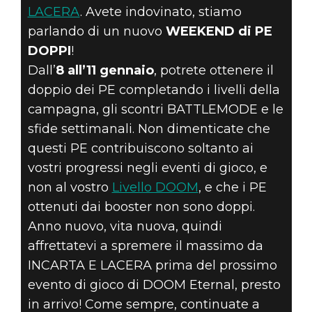
LACERA
. Avete indovinato, stiamo
INAUGURATE IL
parlando di un nuovo
WEEKEND di PE
DOPPI
!
NUOVO ANNO
Dall’
8 all’11 gennaio
, potrete ottenere il
doppio dei PE completando i livelli della
CON QUESTO
campagna, gli scontri BATTLEMODE e le
WEEKEND
sfide settimanali. Non dimenticate che
questi PE contribuiscono soltanto ai
ALL’INSEGNA
vostri progressi negli eventi di gioco, e
non al vostro
Livello DOOM
, e che i PE
DEI PE DOPPI!
ottenuti dai booster non sono doppi.
Anno nuovo, vita nuova, quindi
affrettatevi a spremere il massimo da
INCARTA E LACERA prima del prossimo
evento di gioco di DOOM Eternal, presto
in arrivo! Come sempre, continuate a