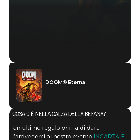
DOOM® Eternal
COSA C’È NELLA CALZA DELLA BEFANA?
Un ultimo regalo prima di dare
DOOM® Eternal
l’arrivederci al nostro evento
INCARTA E
07 gennaio 2021