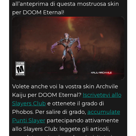
all’anteprima di questa mostruosa skin
per DOOM Eternal!
DOOM® Eternal
20 dicembre 2019
L’ARCHVILE
KAIJU EMERGE
DAGLI ABISSI!
Volete anche voi la vostra skin Archvile
Kaiju per DOOM Eternal?
Iscrivetevi allo
Slayers Club
e ottenete il grado di
Phobos. Per salire di grado,
accumulate
Punti Slayer
partecipando attivamente
allo Slayers Club: leggete gli articoli,