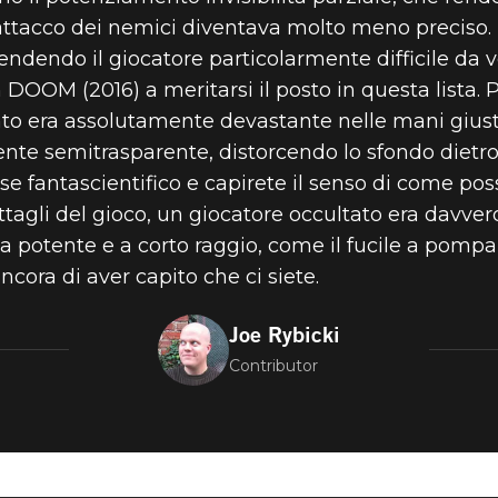
attacco dei nemici diventava molto meno preciso.
rendendo il giocatore particolarmente difficile da 
ORI POTENZIA
in DOOM (2016) a meritarsi il posto in questa lista.
nto era assolutamente devastante nelle mani gius
l’utente semitrasparente, distorcendo lo sfondo diet
 INVISIBILITÀ
 fantascientifico e capirete il senso di come possa
ttagli del gioco, un giocatore occultato era davver
otente e a corto raggio, come il fucile a pompa, e
ncora di aver capito che ci siete.
Joe Rybicki
Contributor