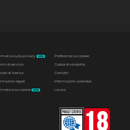
ormativa sulla privacy
Preferenze sui cookie
NEW
ini di servizio
Codice di condotta
ordo di licenza
Contatti
ormazioni legali
Informazioni aziendali
ormativa sui cookie
Lavoro
NEW