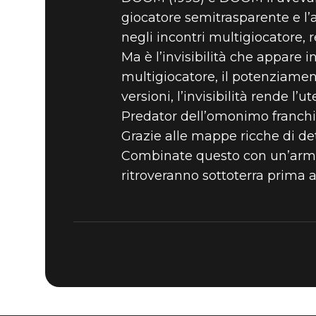
giocatore semitrasparente e l’
DOOM® Eternal
06 luglio 2019
negli incontri multigiocatore, 
I 5 MIGLI
Ma è l’invisibilità che appare 
multigiocatore, il potenziame
versioni, l’invisibilità rende 
DOOM - #3:
Predator dell’omonimo franchise
Grazie alle mappe ricche di de
Combinate questo con un’arma p
ritroveranno sottoterra prima a