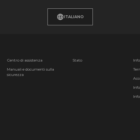
ITALIANO
Centro di assistenza
Stato
Inf
Manuali e documenti sulla
Term
sicurezza
Acc
Inf
Inf