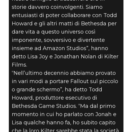
KILTER FILMS
storie davvero coinvolgenti. Siamo
COLLABORA
entusiasti di poter collaborare con Todd
Howard e gli altri matti di Bethesda per
CON AMAZON
dare vita a questo universo così
STUDIOS PER
imponente, sovversivo e divertente
insieme ad Amazon Studios”, hanno
CREARE UNA
detto Lisa Joy e Jonathan Nolan di Kilter
Films.
SERIE BASATA
“Nell’ultimo decennio abbiamo provato
in vari modi a portare Fallout sul piccolo
SU FALLOUT
o grande schermo”, ha detto Todd
Howard, produttore esecutivo di
Bethesda Game Studios. “Ma dal primo
momento in cui ho parlato con Jonah e
Lisa qualche hanno fa, ho subito capito
che la loro Kilter sarebbe stata la società