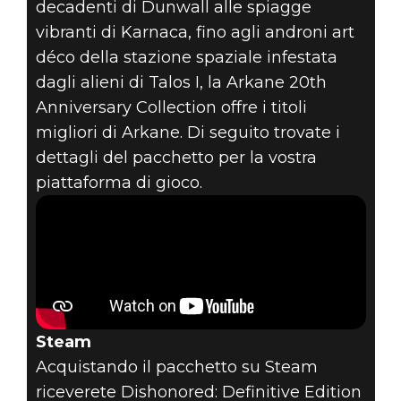
NON
decadenti di Dunwall alle spiagge
vibranti di Karnaca, fino agli androni art
PERDETEVI I
déco della stazione spaziale infestata
CAPOLAVORI
dagli alieni di Talos I, la Arkane 20th
Anniversary Collection offre i titoli
ARKANE NELLA
migliori di Arkane. Di seguito trovate i
dettagli del pacchetto per la vostra
ARKANE 20TH
piattaforma di gioco.
ANNIVERSARY
COLLECTION
Steam
Acquistando il pacchetto su Steam
riceverete Dishonored: Definitive Edition