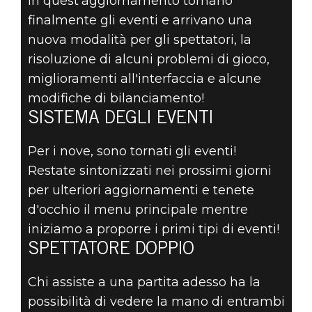
In quest'aggiornamento tornano
The Elder Scrolls: Legends
finalmente gli eventi e arrivano una
29 agosto 2019
nuova modalità per gli spettatori, la
risoluzione di alcuni problemi di gioco,
THE ELDER
miglioramenti all'interfaccia e alcune
SCROLLS:
modifiche di bilanciamento!
SISTEMA DEGLI EVENTI
LEGENDS 2.13 -
Per i nove, sono tornati gli eventi!
NOTE DI
Restate sintonizzati nei prossimi giorni
per ulteriori aggiornamenti e tenete
AGGIORNAMENTO
d'occhio il menu principale mentre
iniziamo a proporre i primi tipi di eventi!
SPETTATORE DOPPIO
Chi assiste a una partita adesso ha la
possibilità di vedere la mano di entrambi