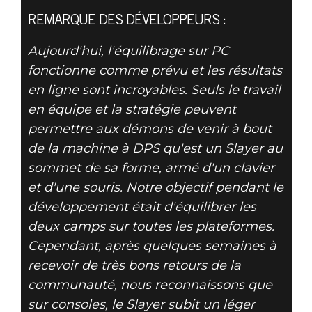
REMARQUE DES DÉVELOPPEURS :
DOOM® Eternal
Aujourd'hui, l'équilibrage sur PC
09 avril 2020
fonctionne comme prévu et les résultats
en ligne sont incroyables. Seuls le travail
MISE À JOUR
en équipe et la stratégie peuvent
BATTLEMODE
permettre aux démons de venir à bout
de la machine à DPS qu'est un Slayer au
SUR CONSOLE
sommet de sa forme, armé d'un clavier
et d'une souris. Notre objectif pendant le
DU 9 AVRIL
développement était d'équilibrer les
deux camps sur toutes les plateformes.
Cependant, après quelques semaines à
recevoir de très bons retours de la
communauté, nous reconnaissons que
sur consoles, le Slayer subit un léger