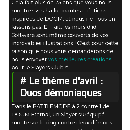
PROPOSEZ VOS
Cela fait plus de 25 ans que vous nous
montrez vos hallucinantes créations
CRÉATIONS
inspirées de DOOM, et nous ne nous en
INSPIRÉES DE
lassons pas. En fait, les murs d'id
Software sont même couverts de vos
DOOM - LE
incroyables illustrations ! C'est pour cette
raison que nous vous demanderons de
THÈME D'AVRIL
nous envoyer
vos meilleures créations
: DUOS
pour le Slayers Club !*
# Le thème d'avril :
DÉMONIAQUES
Duos démoniaques
Dans le BATTLEMODE à 2 contre 1 de
DOOM Eternal, un Slayer suréquipé
monte sur le ring contre deux démons