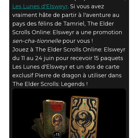
SCROLLS
Les Lunes d'Elsweyr
. Si vous avez
ONLINE:
vraiment hâte de partir à l'aventure au
pays des félins de Tamriel, The Elder
ELSWEYR ET
Scrolls Online: Elsweyr a une promotion
sen-cha-tionnelle
pour vous !
GAGNEZ DU
Jouez à The Elder Scrolls Online: Elsweyr
CONTENU
du 11 au 24 juin pour recevoir 15 paquets
Les Lunes d'Elsweyr et un dos de carte
EXCLUSIF POUR
exclusif Pierre de dragon à utiliser dans
The Elder Scrolls: Legends !
LEGENDS !