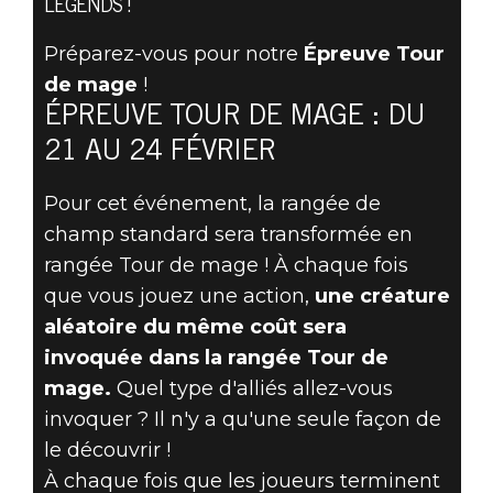
LE CHAOS
LEGENDS !
RÈGNE EN
Préparez-vous pour notre
Épreuve Tour
de mage
!
MAÎTRE DANS
ÉPREUVE TOUR DE MAGE : DU
L'ÉPREUVE
21 AU 24 FÉVRIER
TOUR DE MAGE
Pour cet événement, la rangée de
champ standard sera transformée en
À PARTIR DU 21
rangée Tour de mage ! À chaque fois
que vous jouez une action,
une créature
FÉVRIER !
aléatoire du même coût sera
invoquée dans la rangée Tour de
mage.
Quel type d'alliés allez-vous
invoquer ? Il n'y a qu'une seule façon de
le découvrir !
À chaque fois que les joueurs terminent