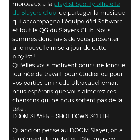
morceaux à la
playlist Spotify officielle
du Slayers Club
, de partager la musique
DOOM® Eternal
qui accompagne l'équipe d'id Software
23 novembre 2020
et tout le QG du Slayers Club. Nous
sommes donc ravis de vous présenter
VOTRE PLAYLIST
une nouvelle mise à jour de cette
playlist !
DOOMSPIRATION
Qu'elles vous motivent pour une longue
DE NOVEMBRE
journée de travail, pour étudier ou pour
vos parties en mode Ultracauchemar,
2020
nous espérons que vous aimerez ces
chansons qui ne nous sortent pas de la
tête :
DOOM SLAYER – SHOT DOWN SOUTH
Quand on pense au DOOM Slayer, on a
forcément du métal en tête, mais ce