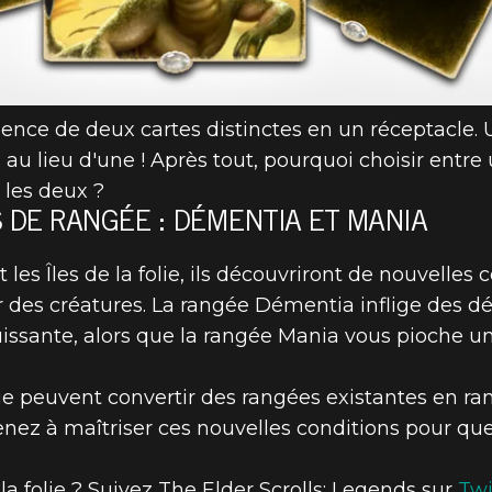
ence de deux cartes distinctes en un réceptacle. U
s au lieu d'une ! Après tout, pourquoi choisir ent
 les deux ?
 DE RANGÉE : DÉMENTIA ET MANIA
 les Îles de la folie, ils découvriront de nouvelles
 des créatures. La rangée Démentia inflige des dé
uissante, alors que la rangée Mania vous pioche un
folie peuvent convertir des rangées existantes en 
enez à maîtriser ces nouvelles conditions pour qu
a folie ? Suivez The Elder Scrolls: Legends sur
Twi