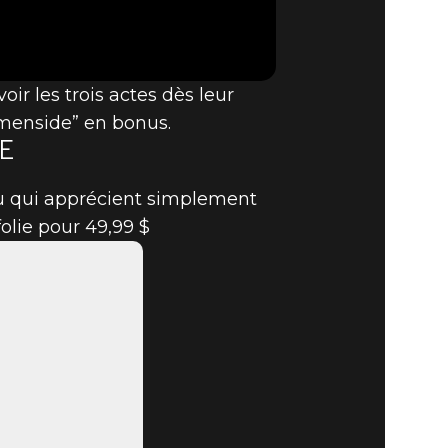
ES ÎLES
ir les trois actes dès leur
Trémenside” en bonus.
E
ou qui apprécient simplement
olie pour 49,99 $