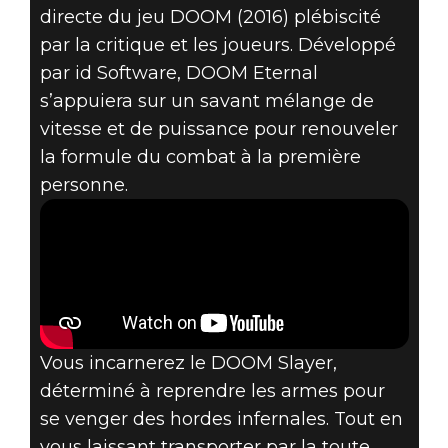
directe du jeu DOOM (2016) plébiscité
par la critique et les joueurs. Développé
DOOM® Eternal
par id Software, DOOM Eternal
10 juin 2018
s’appuiera sur un savant mélange de
vitesse et de puissance pour renouveler
DOOM ETERNAL
la formule du combat à la première
– BANDE-
personne.
ANNONCE
OFFICIELLE E3
Vous incarnerez le DOOM Slayer,
déterminé à reprendre les armes pour
se venger des hordes infernales. Tout en
vous laissant transporter par la toute