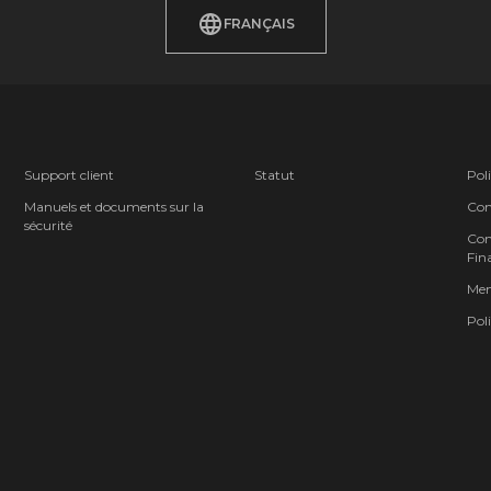
FRANÇAIS
Support client
Statut
Poli
Manuels et documents sur la
Cond
sécurité
Cont
Fina
Men
Poli