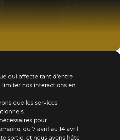
Fallout 76 (PC)
e qui affecte tant d'entre
BUY
GAME
 limiter nos interactions en
ons que les services
tionnels.
 nécessaires pour
aine, du 7 avril au 14 avril.
te sortie, et nous avons hâte