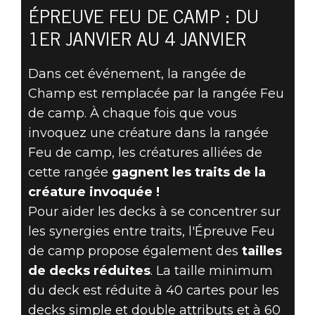
ÉPREUVE FEU DE CAMP : DU
UNE PLUIE
1ER JANVIER AU 4 JANVIER
D'ÉTINCELLES
Dans cet événement, la rangée de
Champ est remplacée par la rangée Feu
PENDANT
de camp. À chaque fois que vous
L'ÉPREUVE FEU
invoquez une créature dans la rangée
Feu de camp, les créatures alliées de
DE CAMP LE
cette rangée
gagnent les traits de la
créature invoquée !
1ER JANVIER !
Pour aider les decks à se concentrer sur
les synergies entre traits, l'Épreuve Feu
de camp propose également des
tailles
de decks réduites
. La taille minimum
du deck est réduite à 40 cartes pour les
decks simple et double attributs et à 60