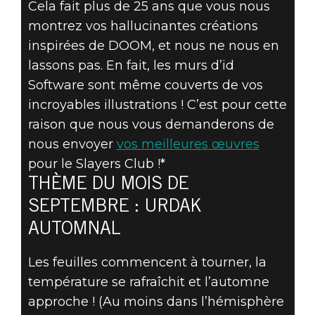
CRÉATIONS
Cela fait plus de 25 ans que vous nous
montrez vos hallucinantes créations
INSPIRÉES DE
inspirées de DOOM, et nous ne nous en
DOOM - THÈME
lassons pas. En fait, les murs d’id
Software sont même couverts de vos
DU MOIS DE
incroyables illustrations ! C’est pour cette
raison que nous vous demanderons de
SEPTEMBRE :
nous envoyer
vos meilleures œuvres
URDAK
pour le Slayers Club !*
THÈME DU MOIS DE
AUTOMNAL
SEPTEMBRE : URDAK
AUTOMNAL
Les feuilles commencent à tourner, la
température se rafraîchit et l’automne
approche ! (Au moins dans l’hémisphère