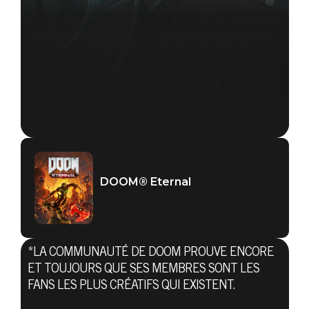
DOOM® Eternal
DOOM® Eternal
14 septembre 2020
*LA COMMUNAUTÉ DE DOOM PROUVE ENCORE
PROPOSEZ VOS
ET TOUJOURS QUE SES MEMBRES SONT LES
FANS LES PLUS CRÉATIFS QUI EXISTENT.