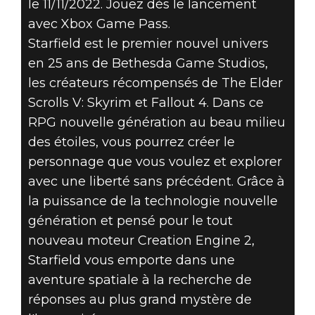
le 11/11/2022. Jouez dès le lancement
avec Xbox Game Pass.
Starfield est le premier nouvel univers
Starfield
en 25 ans de Bethesda Game Studios,
13 juin 2021
les créateurs récompensés de The Elder
STARFIELD
Scrolls V: Skyrim et Fallout 4. Dans ce
RPG nouvelle génération au beau milieu
SORTIRA LE 11
des étoiles, vous pourrez créer le
personnage que vous voulez et explorer
NOVEMBRE
avec une liberté sans précédent. Grâce à
2022
la puissance de la technologie nouvelle
génération et pensé pour le tout
nouveau moteur Creation Engine 2,
Starfield vous emporte dans une
aventure spatiale à la recherche de
réponses au plus grand mystère de