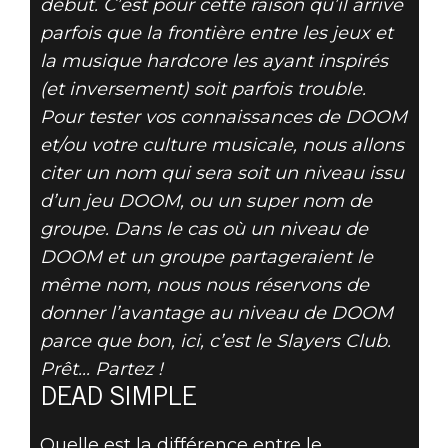
début. C’est pour cette raison qu’il arrive
parfois que la frontière entre les jeux et
la musique hardcore les ayant inspirés
DOOM® Eternal
(et inversement) soit parfois trouble.
12 novembre 2019
Pour tester vos connaissances de DOOM
NIVEAU DE
et/ou votre culture musicale, nous allons
citer un nom qui sera soit un niveau issu
DOOM, OU NOM
d’un jeu DOOM, ou un super nom de
groupe. Dans le cas où un niveau de
DE GROUPE ?
DOOM et un groupe partageraient le
VOL. IV
même nom, nous nous réservons de
donner l’avantage au niveau de DOOM
parce que bon, ici, c’est le Slayers Club.
Prêt... Partez !
DEAD SIMPLE
Quelle est la différence entre le