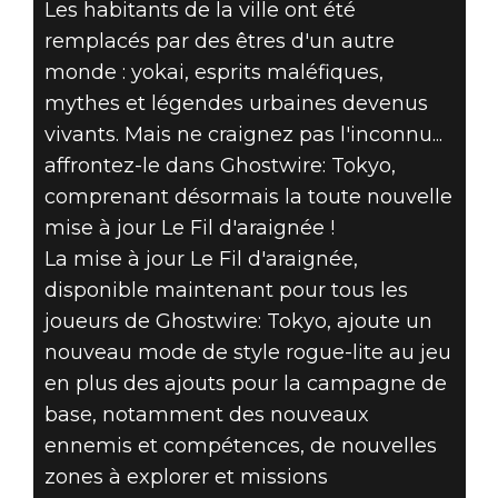
JOUEZ À LA
Les habitants de la ville ont été
remplacés par des êtres d'un autre
MISE À JOUR LE
monde : yokai, esprits maléfiques,
FIL D'ARAIGNÉE
mythes et légendes urbaines devenus
vivants. Mais ne craignez pas l'inconnu...
POUR
affrontez-le dans Ghostwire: Tokyo,
comprenant désormais la toute nouvelle
GHOSTWIRE:
mise à jour Le Fil d'araignée !
TOKYO DÈS
La mise à jour Le Fil d'araignée,
disponible maintenant pour tous les
AUJOURD'HUI !
joueurs de Ghostwire: Tokyo, ajoute un
nouveau mode de style rogue-lite au jeu
en plus des ajouts pour la campagne de
base, notamment des nouveaux
ennemis et compétences, de nouvelles
zones à explorer et missions