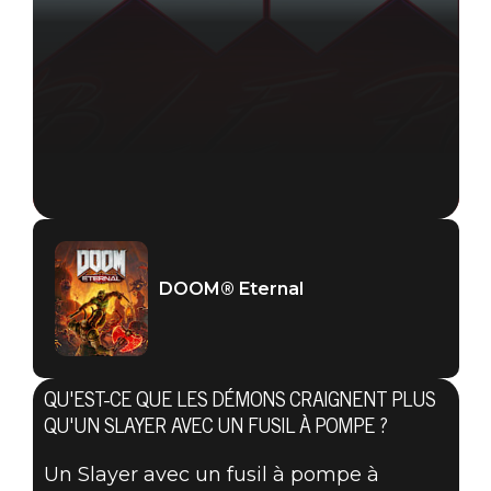
DOOM® Eternal
DOOM® Eternal
30 juillet 2019
QU'EST-CE QUE LES DÉMONS CRAIGNENT PLUS
AU MOIS
QU'UN SLAYER AVEC UN FUSIL À POMPE ?
Un Slayer avec un fusil à pompe à