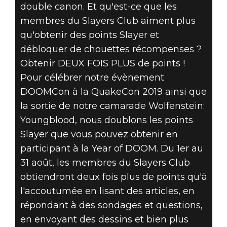
D'AOÛT,
double canon. Et qu'est-ce que les
PRÉPAREZ-
membres du Slayers Club aiment plus
qu'obtenir des points Slayer et
VOUS À
débloquer de chouettes récompenses ?
Obtenir DEUX FOIS PLUS de points !
DOUBLER VOS
Pour célébrer notre évènement
DOOMCon à la QuakeCon 2019 ainsi que
POINTS DANS
la sortie de notre camarade Wolfenstein:
LE SLAYERS
Youngblood, nous doublons les points
Slayer que vous pouvez obtenir en
CLUB
participant à la Year of DOOM. Du 1er au
31 août, les membres du Slayers Club
obtiendront deux fois plus de points qu'à
l'accoutumée en lisant des articles, en
répondant à des sondages et questions,
en envoyant des dessins et bien plus