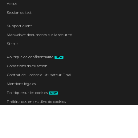
Actus
Session de test
Support client
Manuels et documents sur la sécurité
Statut
Politique de confidentialité
NEW
Conditions d'utilisation
Contrat de Licence d'Utilisateur Final
Mentions légales
Politique sur les cookies
NEW
Préférences en matière de cookies
Code de conduite
Contact
Entreprise
Carrières