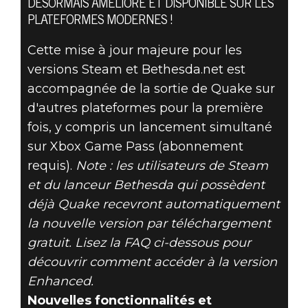
DÉSORMAIS AMÉLIORÉ ET DISPONIBLE SUR LES
PLATEFORMES MODERNES !
Quake
Cette mise à jour majeure pour les
19 août 2021
versions Steam et Bethesda.net est
accompagnée de la sortie de Quake sur
QUAKE - NOTES
d'autres plateformes pour la première
DE
fois, y compris un lancement simultané
sur Xbox Game Pass (abonnement
PUBLICATION
requis).
Note : les utilisateurs de Steam
et du lanceur Bethesda qui possèdent
ET FAQ
déjà Quake recevront automatiquement
la nouvelle version par téléchargement
gratuit. Lisez la FAQ ci-dessous pour
découvrir comment accéder à la version
Enhanced.
Nouvelles fonctionnalités et