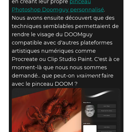
en créant leur propre
pinceau
DOOM® Eternal
Photoshop Doomguy personnalisé
.
17 septembre 2019
Nous avons ensuite découvert que des
PEIGNEZ DANS
techniques semblables permettaient de
rendre le visage du DOOMguy
LE CHAOS ET
compatible avec d'autres plateformes
artistiques numériques comme
LA VIOLENCE
Procreate ou Clip Studio Paint. C'est à ce
moment-là que nous nous sommes
AVEC LE
demandé... que peut-on
vraiment
faire
PINCEAU DOOM
avec le pinceau DOOM ?