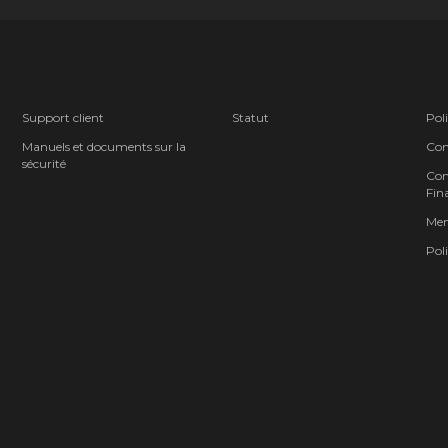
Support client
Statut
Poli
Manuels et documents sur la
Cond
sécurité
Cont
Fina
Men
Poli