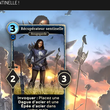
TINELLE !
R SCROLLS: L
NSUELLE DE J