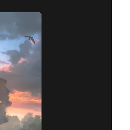
EGENDS –
UILLET