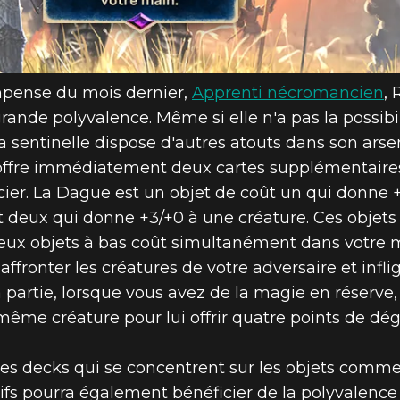
pense du mois dernier,
Apprenti nécromancien
, 
rande polyvalence. Même si elle n'a pas la possib
a sentinelle dispose d'autres atouts dans son arse
offre immédiatement deux cartes supplémentaires 
ier. La Dague est un objet de coût un qui donne +
t deux qui donne +3/+0 à une créature. Ces objets 
ux objets à bas coût simultanément dans votre 
ffronter les créatures de votre adversaire et infl
 partie, lorsque vous avez de la magie en réserv
 même créature pour lui offrir quatre points de d
 les decks qui se concentrent sur les objets comm
ifs pourra également bénéficier de la polyvalence 