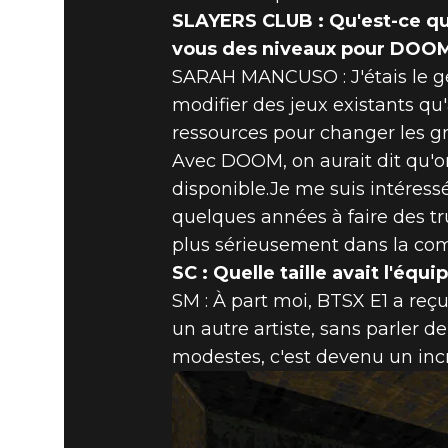
SLAYERS CLUB : Qu'est-ce q
DOOM® Eternal
26 juin 2020
vous des niveaux pour DOO
SARAH MANCUSO : J'étais le ge
ENTRETIE
modifier des jeux existants qu'
ressources pour changer les gr
– BTSX, ÉP
Avec DOOM, on aurait dit qu'o
disponible.Je me suis intéress
quelques années à faire des tr
plus sérieusement dans la co
SC : Quelle taille avait l'équ
SM : À part moi, BTSX E1 a reç
un autre artiste, sans parler de 
modestes, c'est devenu un incr