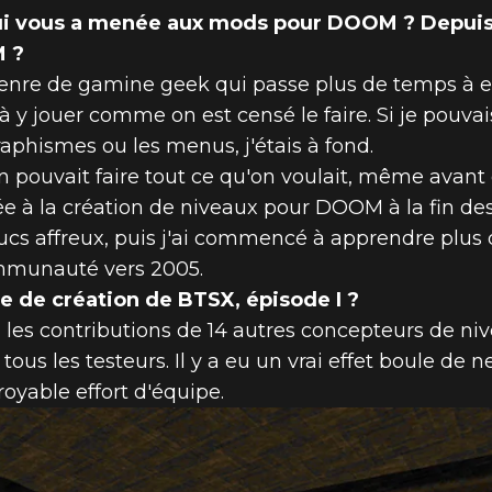
ui vous a menée aux mods pour DOOM ? Depui
M ?
nre de gamine geek qui passe plus de temps à es
N UN MONDE
à y jouer comme on est censé le faire. Si je pouvais
aphismes ou les menus, j'étais à fond.
ISODE 1 !
n pouvait faire tout ce qu'on voulait, même avant
ée à la création de niveaux pour DOOM à la fin des
ucs affreux, puis j'ai commencé à apprendre plus
mmunauté vers 2005.
ipe de création de BTSX, épisode I ?
u les contributions de 14 autres concepteurs de ni
tous les testeurs. Il y a eu un vrai effet boule de n
oyable effort d'équipe.