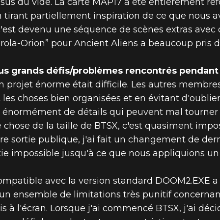
essus du vide. La carte MAP17 a été entièrement 
tirant partiellement inspiration de ce que nous a
, c'est devenu une séquence de scènes extras avec
rola-Orion” pour Ancient Aliens a beaucoup pris
plus grands défis/problèmes rencontrés pendant
n projet énorme était difficile. Les autres membre
les choses bien organisées et en évitant d'oublier 
a énormément de détails qui peuvent mal tourner
e chose de la taille de BTSX, c'est quasiment impo
ière sortie publique, j'ai fait un changement de d
ie impossible jusqu'à ce que nous appliquions un
compatible avec la version standard DOOM2.EXE a a
un ensemble de limitations très punitif concernan
ois à l'écran. Lorsque j'ai commencé BTSX, j'ai déc