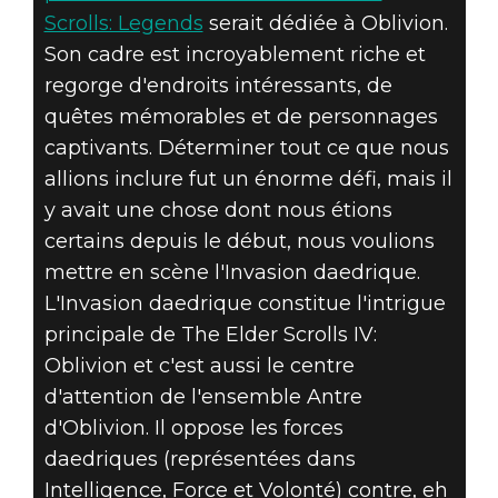
Scrolls: Legends
serait dédiée à Oblivion.
Son cadre est incroyablement riche et
regorge d'endroits intéressants, de
quêtes mémorables et de personnages
The Elder Scrolls: Legends
captivants. Déterminer tout ce que nous
27 septembre 2019
allions inclure fut un énorme défi, mais il
LES DAEDRA ET
y avait une chose dont nous étions
certains depuis le début, nous voulions
LES PLANS
mettre en scène l'Invasion daedrique.
L'Invasion daedrique constitue l'intrigue
D'INVASION
principale de The Elder Scrolls IV:
Oblivion et c'est aussi le centre
d'attention de l'ensemble Antre
d'Oblivion. Il oppose les forces
daedriques (représentées dans
Intelligence, Force et Volonté) contre, eh