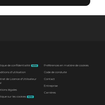
tique de confidentialité
Préférences en matière de cookies
NEW
itions d'utilisation
Code de conduite
rat de Licence d'Utilisateur
Contact
l
Entreprise
tions légales
Carrières
tique sur les cookies
NEW