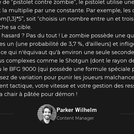
 de “pistolet contre zombie”, le pistolet utilise u
t la multiplie par une constante. Par exemple, les 
(1,3)*5”, soit “choisis un nombre entre un et trois
che sa cible.
 hasard ? Pas du tout ! Le zombie possède une quan
s un (une probabilité de 3,7 %, d'ailleurs) et infli
x, ce qui n'équivaut qu'à environ une seule seconde
us complexes comme le Shotgun (dont le rayon de 
ou le BFG 9000 (qui possède une formule spéciale
ssez de variation pour punir les joueurs malchanc
ent tactique, votre vitesse et votre gestion des res
 la chair à pâtée pour démon !
Parker Wilhelm
Content Manager