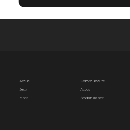
Accueil
Communauté
Jeux
Actus
Mods
Session de test