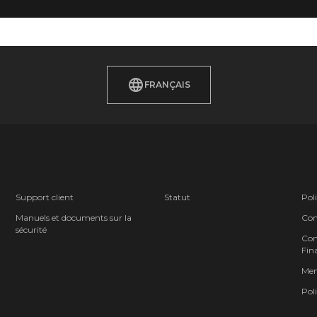
FRANÇAIS
Support client
Statut
Poli
Manuels et documents sur la
Cond
sécurité
Cont
Fina
Men
Poli