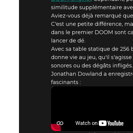
similitude supplémentaire avec
DOOM® Eternal
27 novembre 2019
Aviez-vous déjà remarqué que pa
LE SAVIEZ
C'est une petite différence, m
dans le premier DOOM sont calcu
lancer de dé.
POUR CAL
Avec sa table statique de 256
donne vie au jeu, qu'il s'agi
sonores ou des dégâts infligé
Jonathan Dowland a enregistr
fascinants :