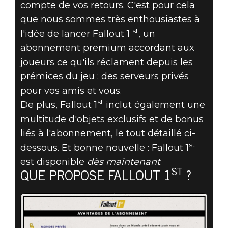
BOÎTES À
compte de vos retours. C'est pour cela
que nous sommes très enthousiastes à
RECYCLAGE, ET
st
l'idée de lancer Fallout 1
, un
PLUS ENCORE,
abonnement premium accordant aux
joueurs ce qu'ils réclament depuis les
ARRIVENT
prémices du jeu : des serveurs privés
pour vos amis et vous.
DANS FALLOUT
st
De plus, Fallout 1
inclut également une
76 AVEC
multitude d'objets exclusifs et de bonus
liés à l'abonnement, le tout détaillé ci-
FALLOUT 1ST
st
dessous. Et bonne nouvelle : Fallout 1
est disponible
dès maintenant
.
ST
QUE PROPOSE FALLOUT 1
?