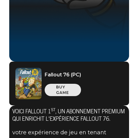
Fallout 76 (PC)
Fallout 76
BUY
23 octobre 2019
GAME
LES MONDES
ST
VOICI FALLOUT 1
, UN ABONNEMENT PREMIUM
QUI ENRICHIT L'EXPÉRIENCE FALLOUT 76.
PRIVÉS, LES
votre expérience de jeu en tenant